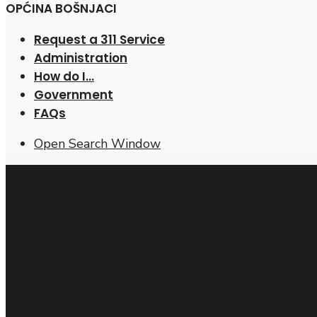
OPĆINA BOŠNJACI
Request a 311 Service
Administration
How do I…
Government
FAQs
Open Search Window