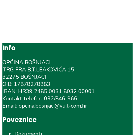
Info
OPĆINA BOŠNJACI
TRG FRA B.T.LEAKOVIĆA 15
32275 BOŠNJACI
OIB: 17878278883
IBAN: HR39 2485 0031 8032 00001
Kontakt telefon: 032/846-966
Email: opcina.bosnjaci@vu.t-com.hr
Poveznice
Dokumenti