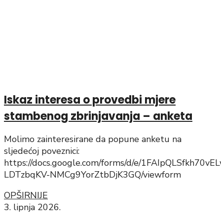
Iskaz interesa o provedbi mjere
stambenog zbrinjavanja – anketa
Molimo zainteresirane da popune anketu na
sljedećoj poveznici:
https://docs.google.com/forms/d/e/1FAIpQLSfkh70
LDTzbqKV-NMCg9YorZtbDjK3GQ/viewform
OPŠIRNIJE
3. lipnja 2026.