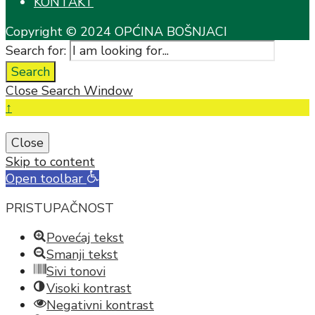
KONTAKT
Copyright © 2024 OPĆINA BOŠNJACI
Search for:
Search
Close Search Window
↑
Close
Skip to content
Open toolbar
PRISTUPAČNOST
Povećaj tekst
Smanji tekst
Sivi tonovi
Visoki kontrast
Negativni kontrast