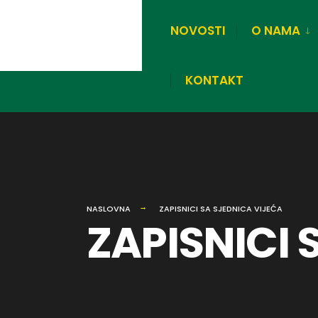
for:
Skip
NOVOSTI
O NAMA
to
content
KONTAKT
NASLOVNA
ZAPISNICI SA SJEDNICA VIJEĆA
ZAPISNICI 