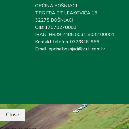
OPĆINA BOŠNJACI
TRG FRA B.T.LEAKOVIĆA 15
32275 BOŠNJACI
OIB: 17878278883
IBAN: HR39 2485 0031 8032 00001
Kontakt telefon: 032/846-966
Email: opcina.bosnjaci@vu.t-com.hr
Close