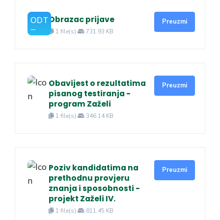
Obrazac prijave
Preuzmi
1 file(s)
731.93 KB
Obavijest o rezultatima
Preuzmi
pisanog testiranja -
program Zaželi
1 file(s)
346.14 KB
Poziv kandidatima na
Preuzmi
prethodnu provjeru
znanja i sposobnosti -
projekt Zaželi IV.
1 file(s)
811.45 KB