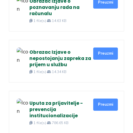
Obrazac Izjave o
Preuzmi
poznavanju rada na
računalu
1 file(s)
14.63 KB
Obrazac Izjave o
Preuzmi
nepostojanju zapreka za
prijem u službu
1 file(s)
14.34 KB
Uputa za prijavitelje -
Preuzmi
prevencija
institucionalizacije
1 file(s)
786.65 KB