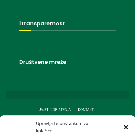
iTransparetnost
Društvene mreže
UVJETI KORIŠTENJA
KONTAKT
Upravljajte pristankom za
kolačiće
Copyright © 2024 OPĆINA BOŠNJACI