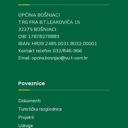
OPĆINA BOŠNJACI
TRG FRA B.T.LEAKOVIĆA 15
32275 BOŠNJACI
OIB: 17878278883
IBAN: HR39 2485 0031 8032 00001
Kontakt telefon: 032/846-966
Email: opcina.bosnjaci@vu.t-com.hr
Poveznice
Dokumenti
Turistička razglednica
Projekti
Udruge