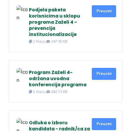
Podjela paketa
Preuzmi
korisnicima u sklopu
programa Zaželi 4 -
prevencija
institucionalizacije
1 file(s)
347.80 KB
Program Zaželi 4-
Preuzmi
održana uvodna
konferencija programa
1 file(s)
682.73 KB
Odluka o izboru
Preuzmi
kandidata - radnik/ca za