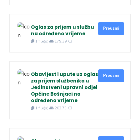
Oglas za prijem u službu
Preuzmi
na određeno vrijeme
1 file(s)
179.39 KB
Obavijest i upute uz oglas
Preuzmi
za prijem službenika u
Jedinstveni upravni odjel
Općine Bošnjaci na
određeno vrijeme
1 file(s)
202.73 KB