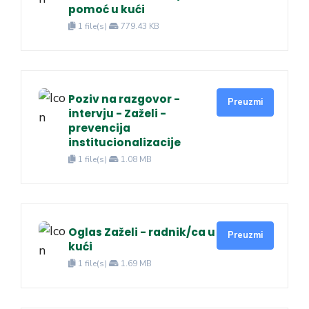
pomoć u kući
1 file(s)
779.43 KB
Poziv na razgovor -
Preuzmi
intervju - Zaželi -
prevencija
institucionalizacije
1 file(s)
1.08 MB
Oglas Zaželi - radnik/ca u
Preuzmi
kući
1 file(s)
1.69 MB