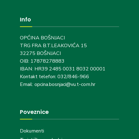
Info
OPĆINA BOŠNJACI
TRG FRA B.T.LEAKOVIĆA 15
32275 BOŠNJACI
OIB: 17878278883
IBAN: HR39 2485 0031 8032 00001
Kontakt telefon: 032/846-966
Email: opcina.bosnjaci@vu.t-com.hr
Poveznice
Dokumenti