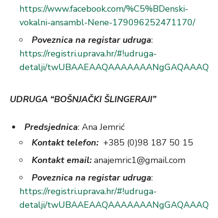
https://www.facebook.com/%C5%BDenski-
vokalni-ansambl-Nene-179096252471170/
Poveznica na registar udruga
:
https://registri.uprava.hr/#!udruga-
detalji/twUBAAEAAQAAAAAAANgGAQAAAQI
UDRUGA “BOŠNJAČKI ŠLINGERAJI”
Predsjednica
: Ana Jemrić
Kontakt telefon:
+385 (0)98 187 50 15
Kontakt email:
anajemric1@gmail.com
Poveznica na registar udruga
:
https://registri.uprava.hr/#!udruga-
detalji/twUBAAEAAQAAAAAAANgGAQAAAQI