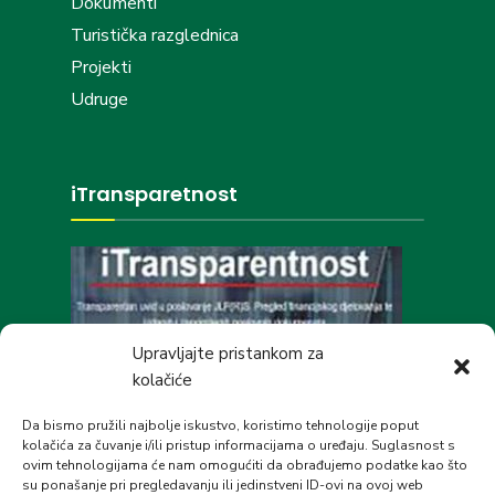
Dokumenti
Turistička razglednica
Projekti
Udruge
iTransparetnost
Upravljajte pristankom za
kolačiće
Društvene mreže
Da bismo pružili najbolje iskustvo, koristimo tehnologije poput
kolačića za čuvanje i/ili pristup informacijama o uređaju. Suglasnost s
ovim tehnologijama će nam omogućiti da obrađujemo podatke kao što
su ponašanje pri pregledavanju ili jedinstveni ID-ovi na ovoj web