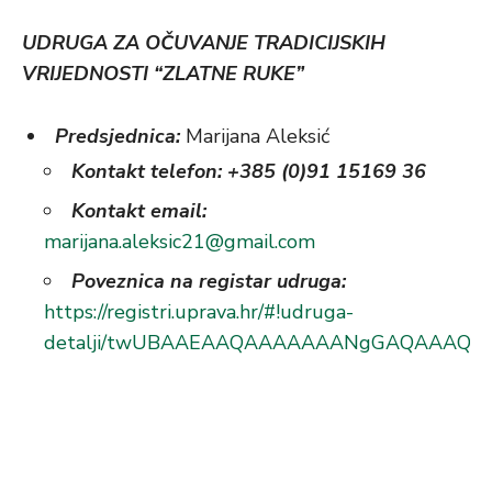
UDRUGA ZA OČUVANJE TRADICIJSKIH
VRIJEDNOSTI “ZLATNE RUKE”
Predsjednica:
Marijana Aleksić
Kontakt telefon: +385 (0)91 15169 36
Kontakt email:
marijana.aleksic21@gmail.com
Poveznica na registar udruga:
https://registri.uprava.hr/#!udruga-
detalji/twUBAAEAAQAAAAAAANgGAQAAAQI