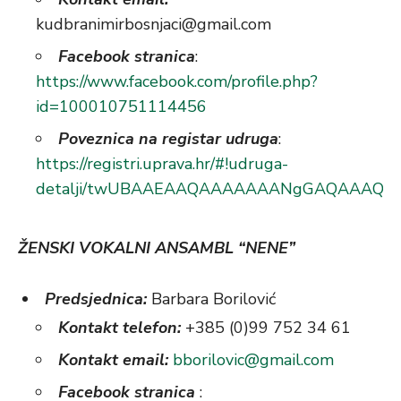
kudbranimirbosnjaci@gmail.com
Facebook stranica
:
https://www.facebook.com/profile.php?
id=100010751114456
Poveznica na registar udruga
:
https://registri.uprava.hr/#!udruga-
detalji/twUBAAEAAQAAAAAAANgGAQAAAQI
ŽENSKI VOKALNI ANSAMBL “NENE”
Predsjednica:
Barbara Borilović
Kontakt telefon:
+385 (0)99 752 34 61
Kontakt email:
bborilovic@gmail.com
Facebook stranica
: