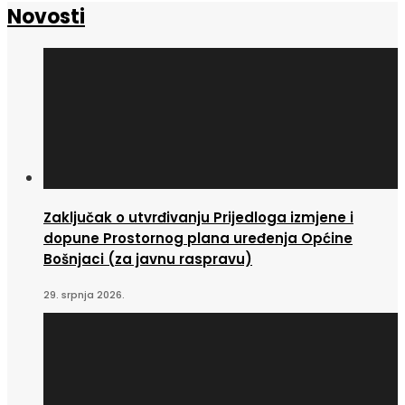
Novosti
Zaključak o utvrđivanju Prijedloga izmjene i
dopune Prostornog plana uređenja Općine
Bošnjaci (za javnu raspravu)
29. srpnja 2026.