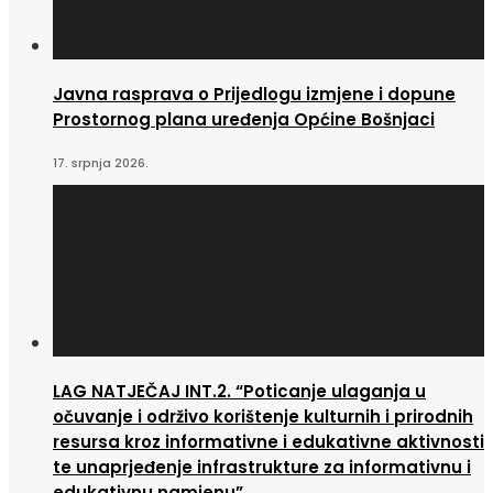
Javna rasprava o Prijedlogu izmjene i dopune
Prostornog plana uređenja Općine Bošnjaci
17. srpnja 2026.
LAG NATJEČAJ INT.2. “Poticanje ulaganja u
očuvanje i održivo korištenje kulturnih i prirodnih
resursa kroz informativne i edukativne aktivnosti
te unaprjeđenje infrastrukture za informativnu i
edukativnu namjenu”