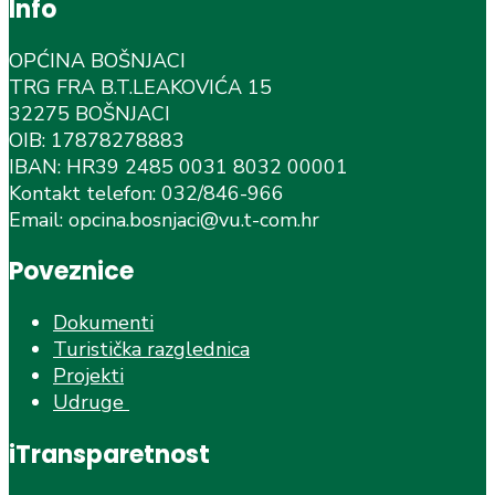
Info
OPĆINA BOŠNJACI
TRG FRA B.T.LEAKOVIĆA 15
32275 BOŠNJACI
OIB: 17878278883
IBAN: HR39 2485 0031 8032 00001
Kontakt telefon: 032/846-966
Email: opcina.bosnjaci@vu.t-com.hr
Poveznice
Dokumenti
Turistička razglednica
Projekti
Udruge
iTransparetnost