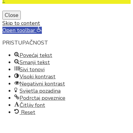
↑
Close
Skip to content
Open toolbar
PRISTUPAČNOST
Povećaj tekst
Smanji tekst
Sivi tonovi
Visoki kontrast
Negativni kontrast
Svijetla pozadina
Podrctaj poveznice
Čitljiv font
Reset