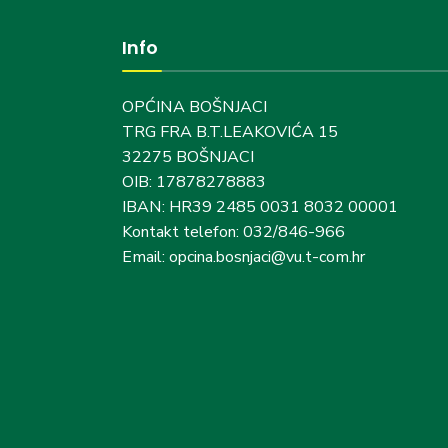
Info
OPĆINA BOŠNJACI
TRG FRA B.T.LEAKOVIĆA 15
32275 BOŠNJACI
OIB: 17878278883
IBAN: HR39 2485 0031 8032 00001
Kontakt telefon: 032/846-966
Email: opcina.bosnjaci@vu.t-com.hr