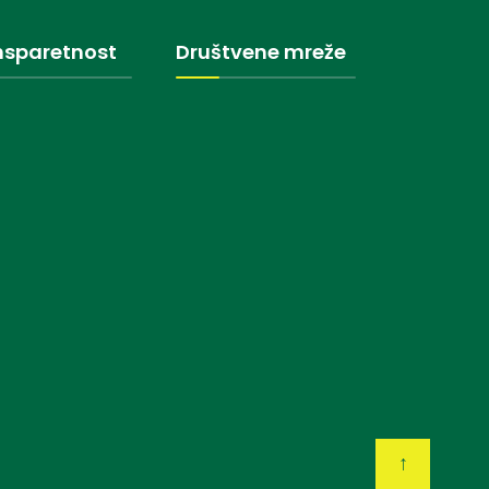
nsparetnost
Društvene mreže
↑