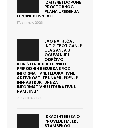
IZMJENE I DOPUNE
PROSTORNOG
PLANA UREĐENJA
OPĆINE BOŠNJACI
17. SRPNJA 2026.
LAG NATJEČAJ
INT.2. “POTICANJE
ULAGANJA U
OČUVANJE I
ODRŽIVO
KORIŠTENJE KULTURNIH I
PRIRODNIH RESURSA KROZ
INFORMATIVNE I EDUKATIVNE
AKTIVNOSTI TE UNAPRJEĐENJE
INFRASTRUKTURE ZA
INFORMATIVNU I EDUKATIVNU
NAMJENU”
7. SRPNJA 2026.
ISKAZ INTERESA O
PROVEDBI MJERE
STAMBENOG