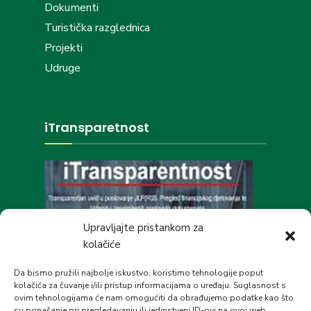
Dokumenti
Turistička razglednica
Projekti
Udruge
iTransparetnost
Upravljajte pristankom za
kolačiće
Društvene mreže
Da bismo pružili najbolje iskustvo, koristimo tehnologije poput
kolačića za čuvanje i/ili pristup informacijama o uređaju. Suglasnost s
ovim tehnologijama će nam omogućiti da obrađujemo podatke kao što
su ponašanje pri pregledavanju ili jedinstveni ID-ovi na ovoj web