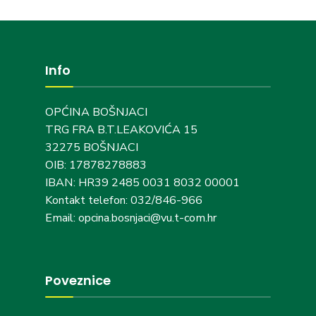
Info
OPĆINA BOŠNJACI
TRG FRA B.T.LEAKOVIĆA 15
32275 BOŠNJACI
OIB: 17878278883
IBAN: HR39 2485 0031 8032 00001
Kontakt telefon: 032/846-966
Email: opcina.bosnjaci@vu.t-com.hr
Poveznice