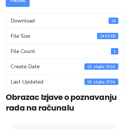
Preuzmi
Download
14
File Size
14.63 KB
File Count
1
Create Date
19. ožujka 2024.
Last Updated
19. ožujka 2024.
Obrazac Izjave o poznavanju
rada na računalu