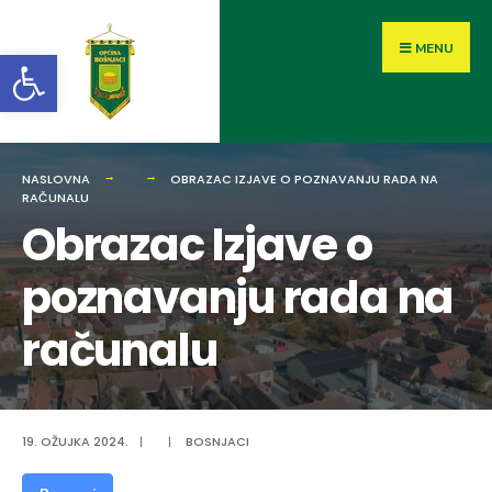
MENU
Open toolbar
NASLOVNA
OBRAZAC IZJAVE O POZNAVANJU RADA NA
RAČUNALU
Obrazac Izjave o
poznavanju rada na
računalu
19. OŽUJKA 2024.
|
|
BOSNJACI