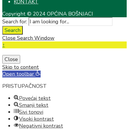
KONTAKT
Copyright © 2024 OPĆINA BOŠNJACI
Search for:
Search
Close Search Window
↑
Close
Skip to content
Open toolbar
PRISTUPAČNOST
Povećaj tekst
Smanji tekst
Sivi tonovi
Visoki kontrast
Negativni kontrast