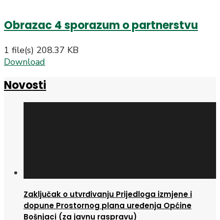
Obrazac 4 sporazum o partnerstvu
1 file(s)
208.37 KB
Download
Novosti
Zaključak o utvrđivanju Prijedloga izmjene i
dopune Prostornog plana uređenja Općine
Bošnjaci (za javnu raspravu)