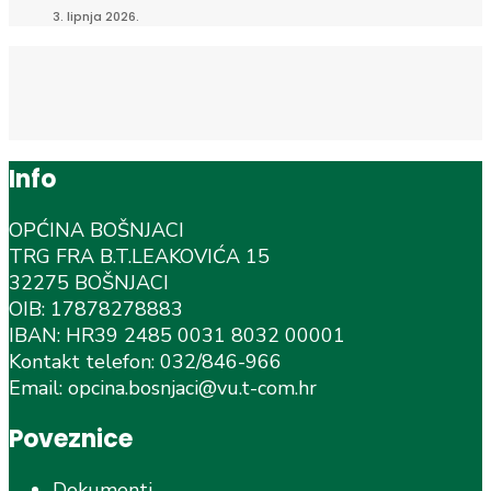
3. lipnja 2026.
Info
OPĆINA BOŠNJACI
TRG FRA B.T.LEAKOVIĆA 15
32275 BOŠNJACI
OIB: 17878278883
IBAN: HR39 2485 0031 8032 00001
Kontakt telefon: 032/846-966
Email: opcina.bosnjaci@vu.t-com.hr
Poveznice
Dokumenti