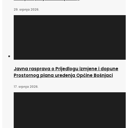
29. srpnja 2026.
Javna rasprava o Prijedlogu izmjene i dopune
Prostornog plana uređenja Općine Bošnjaci
17. srpnja 2026.