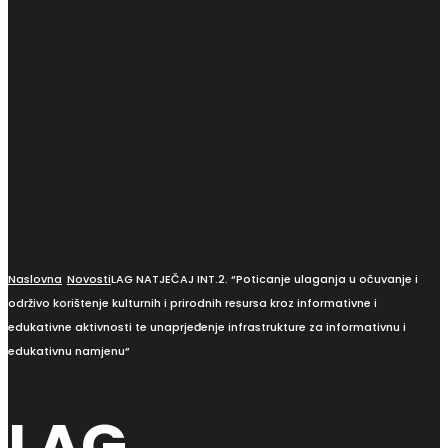
Naslovna
Novosti
LAG NATJEČAJ INT.2. “Poticanje ulaganja u očuvanje i
održivo korištenje kulturnih i prirodnih resursa kroz informativne i
edukativne aktivnosti te unaprjeđenje infrastrukture za informativnu i
edukativnu namjenu”
LAG