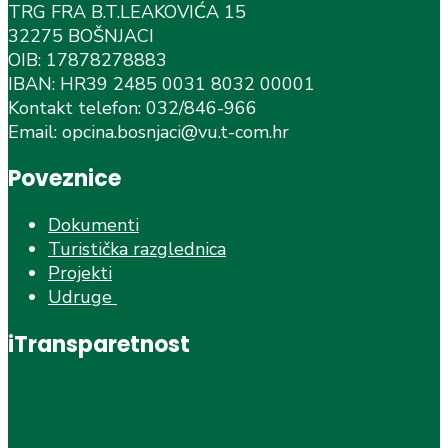
TRG FRA B.T.LEAKOVIĆA 15
32275 BOŠNJACI
OIB: 17878278883
IBAN: HR39 2485 0031 8032 00001
Kontakt telefon: 032/846-966
Email: opcina.bosnjaci@vu.t-com.hr
Poveznice
Dokumenti
Turistička razglednica
Projekti
Udruge
iTransparetnost