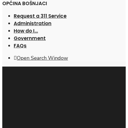
OPĆINA BOŠNJACI
Request a 311 Service
Administration
How do I…
Government
FAQs
Open Search Window