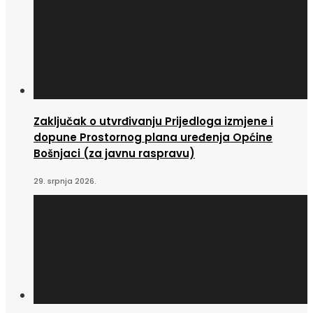
Zaključak o utvrđivanju Prijedloga izmjene i
dopune Prostornog plana uređenja Općine
Bošnjaci (za javnu raspravu)
29. srpnja 2026.