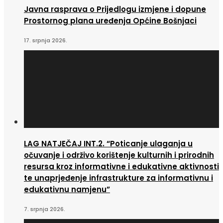
Javna rasprava o Prijedlogu izmjene i dopune
Prostornog plana uređenja Općine Bošnjaci
17. srpnja 2026.
LAG NATJEČAJ INT.2. “Poticanje ulaganja u
očuvanje i održivo korištenje kulturnih i prirodnih
resursa kroz informativne i edukativne aktivnosti
te unaprjeđenje infrastrukture za informativnu i
edukativnu namjenu”
7. srpnja 2026.