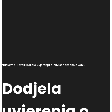
Naslovna
Zaželi
Dodjela uvjerenja o završenom školovanju
Dodjela
uvjerenja o