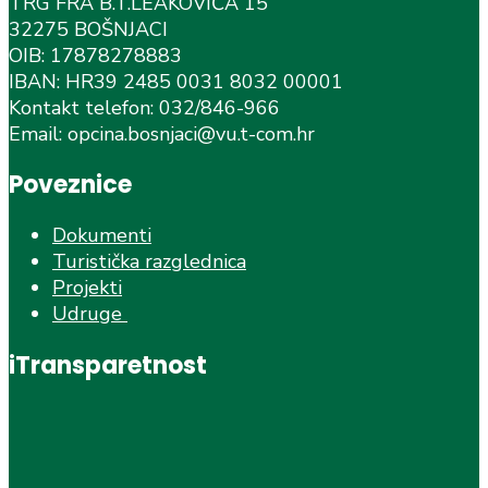
TRG FRA B.T.LEAKOVIĆA 15
32275 BOŠNJACI
OIB: 17878278883
IBAN: HR39 2485 0031 8032 00001
Kontakt telefon: 032/846-966
Email: opcina.bosnjaci@vu.t-com.hr
Poveznice
Dokumenti
Turistička razglednica
Projekti
Udruge
iTransparetnost