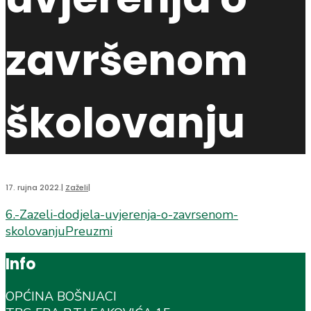
završenom
školovanju
17. rujna 2022.
|
Zaželi
|
6.-Zazeli-dodjela-uvjerenja-o-zavrsenom-
skolovanju
Preuzmi
Info
OPĆINA BOŠNJACI