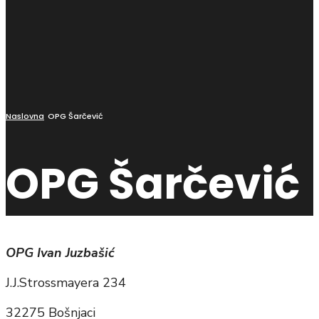
Naslovna
OPG Šarčević
OPG Šarčević
OPG Ivan Juzbašić
J.J.Strossmayera 234
32275 Bošnjaci