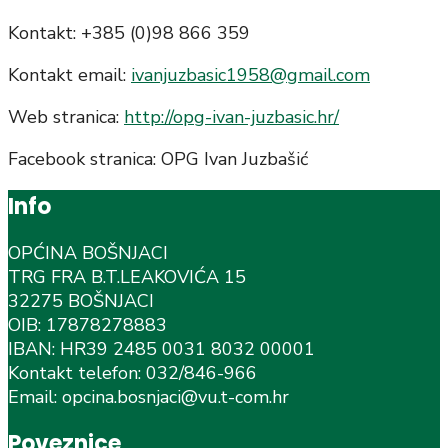
Kontakt: +385 (0)98 866 359
Kontakt email:
ivanjuzbasic1958@gmail.com
Web stranica:
http://opg-ivan-juzbasic.hr/
Facebook stranica: OPG Ivan Juzbašić
Info
OPĆINA BOŠNJACI
TRG FRA B.T.LEAKOVIĆA 15
32275 BOŠNJACI
OIB: 17878278883
IBAN: HR39 2485 0031 8032 00001
Kontakt telefon: 032/846-966
Email: opcina.bosnjaci@vu.t-com.hr
Poveznice