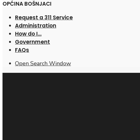
OPĆINA BOŠNJACI
Request a 311 Service
Administration
How do I…
Government
FAQs
Open Search Window