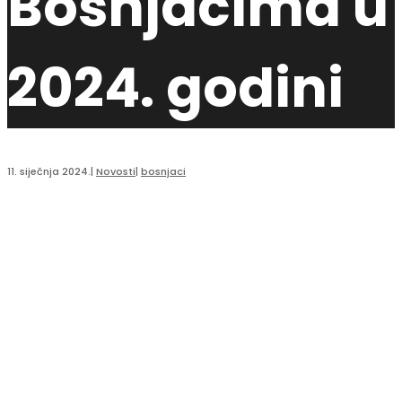
Bošnjacima u
2024. godini
11. siječnja 2024.
|
Novosti
|
bosnjaci