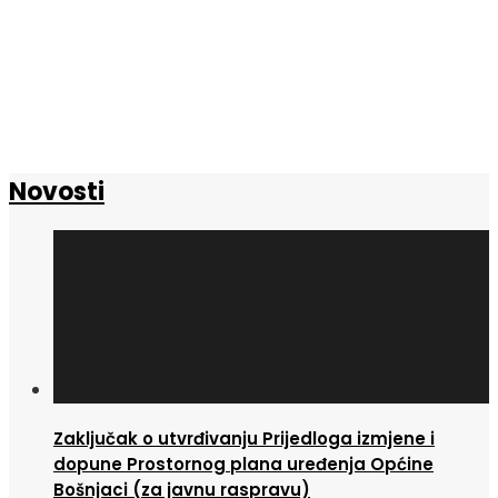
Novosti
Zaključak o utvrđivanju Prijedloga izmjene i
dopune Prostornog plana uređenja Općine
Bošnjaci (za javnu raspravu)