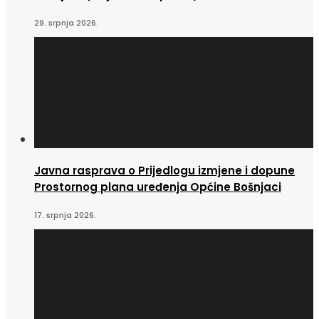
29. srpnja 2026.
Javna rasprava o Prijedlogu izmjene i dopune
Prostornog plana uređenja Općine Bošnjaci
17. srpnja 2026.