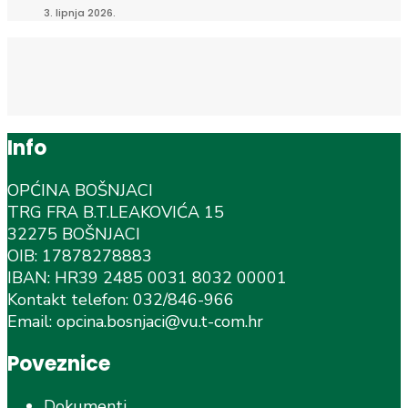
3. lipnja 2026.
Info
OPĆINA BOŠNJACI
TRG FRA B.T.LEAKOVIĆA 15
32275 BOŠNJACI
OIB: 17878278883
IBAN: HR39 2485 0031 8032 00001
Kontakt telefon: 032/846-966
Email: opcina.bosnjaci@vu.t-com.hr
Poveznice
Dokumenti