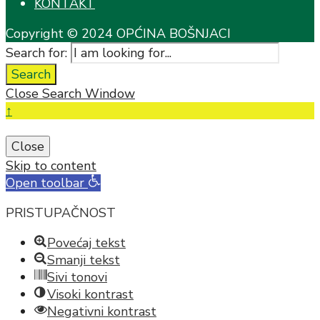
KONTAKT
Copyright © 2024 OPĆINA BOŠNJACI
Search for:
Search
Close Search Window
↑
Close
Skip to content
Open toolbar
PRISTUPAČNOST
Povećaj tekst
Smanji tekst
Sivi tonovi
Visoki kontrast
Negativni kontrast