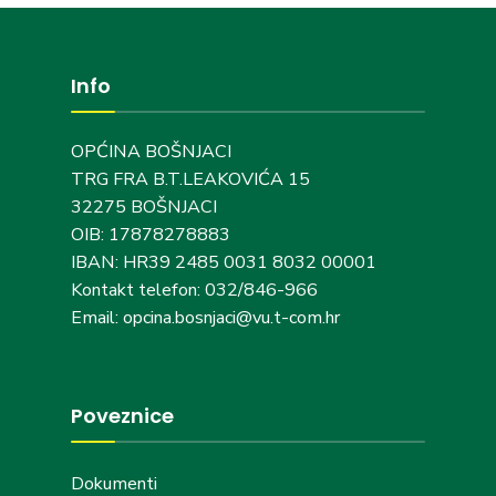
Info
OPĆINA BOŠNJACI
TRG FRA B.T.LEAKOVIĆA 15
32275 BOŠNJACI
OIB: 17878278883
IBAN: HR39 2485 0031 8032 00001
Kontakt telefon: 032/846-966
Email: opcina.bosnjaci@vu.t-com.hr
Poveznice
Dokumenti