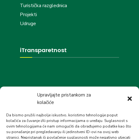
Turistička razglednica
Projekti
Udruge
iTransparetnost
Društvene mreže
Upravljajte pristankom za
kolačiće
Da bismo pružili najbolje iskustvo, koristimo tehnologije poput
kolačića za čuvanje i/ili pristup informacijama o uređaju. Suglasnost s
ovim tehnologijama će nam omogućiti da obrađujemo podatke kao što
su ponašanje pri pregledavanju ili jedinstveni ID-ovi na ovoj web
stranici. Nepristanak ili povlačenje suglasnosti može negativno utjecati