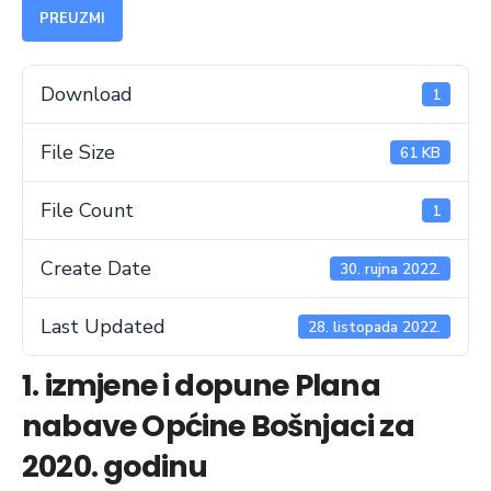
PREUZMI
Download
1
File Size
61 KB
File Count
1
Create Date
30. rujna 2022.
Last Updated
28. listopada 2022.
1. izmjene i dopune Plana
nabave Općine Bošnjaci za
2020. godinu