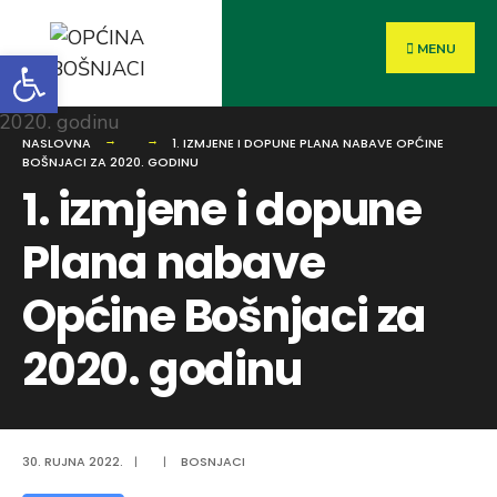
MENU
Open toolbar
NASLOVNA
1. IZMJENE I DOPUNE PLANA NABAVE OPĆINE
BOŠNJACI ZA 2020. GODINU
1. izmjene i dopune
Plana nabave
Općine Bošnjaci za
2020. godinu
30. RUJNA 2022.
|
|
BOSNJACI