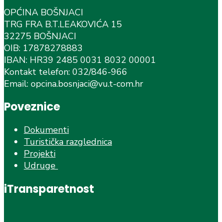
OPĆINA BOŠNJACI
TRG FRA B.T.LEAKOVIĆA 15
32275 BOŠNJACI
OIB: 17878278883
IBAN: HR39 2485 0031 8032 00001
Kontakt telefon: 032/846-966
Email: opcina.bosnjaci@vu.t-com.hr
Poveznice
Dokumenti
Turistička razglednica
Projekti
Udruge
iTransparetnost