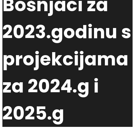
Bošnjaci za
2023.godinu s
projekcijama
za 2024.g i
2025.g