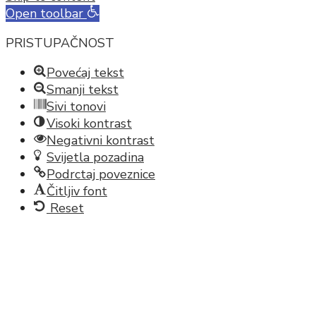
Open toolbar
PRISTUPAČNOST
Povećaj tekst
Smanji tekst
Sivi tonovi
Visoki kontrast
Negativni kontrast
Svijetla pozadina
Podrctaj poveznice
Čitljiv font
Reset