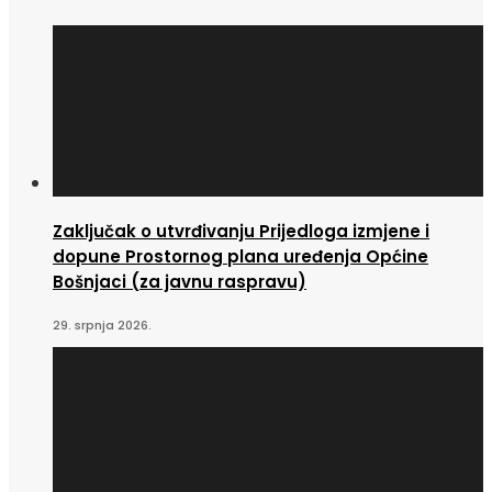
Zaključak o utvrđivanju Prijedloga izmjene i
dopune Prostornog plana uređenja Općine
Bošnjaci (za javnu raspravu)
29. srpnja 2026.