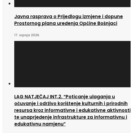
Javna rasprava o Prijedlogu izmjene i dopune
Prostornog plana uređenja Općine Bošnjaci
17. srpnja 2026.
LAG NATJEČAJ INT.2. “Poticanje ulaganja u
očuvanje i održivo korištenje kulturnih i prirodnih
resursa kroz informativne i edukativne aktivnosti
te unaprjeđenje infrastrukture za informativnu i
edukativnu namjenu”