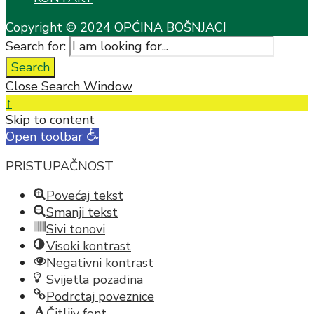
Copyright © 2024 OPĆINA BOŠNJACI
Search for:
Search
Close Search Window
↑
Skip to content
Open toolbar
PRISTUPAČNOST
Povećaj tekst
Smanji tekst
Sivi tonovi
Visoki kontrast
Negativni kontrast
Svijetla pozadina
Podrctaj poveznice
Čitljiv font