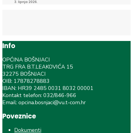
3. lipnja 2026.
Info
OPĆINA BOŠNJACI
TRG FRA B.T.LEAKOVIĆA 15
32275 BOŠNJACI
OIB: 17878278883
IBAN: HR39 2485 0031 8032 00001
Kontakt telefon: 032/846-966
Email: opcina.bosnjaci@vu.t-com.hr
Poveznice
Dokumenti