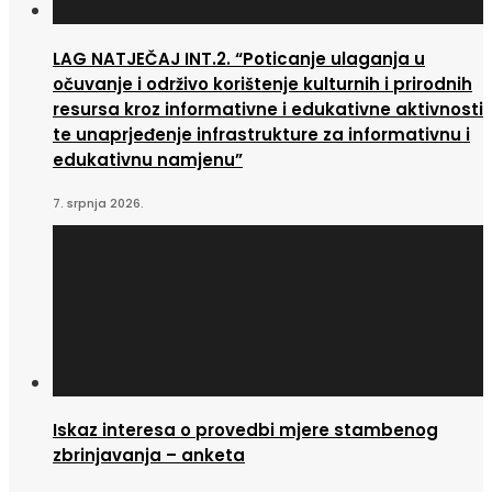
LAG NATJEČAJ INT.2. “Poticanje ulaganja u
očuvanje i održivo korištenje kulturnih i prirodnih
resursa kroz informativne i edukativne aktivnosti
te unaprjeđenje infrastrukture za informativnu i
edukativnu namjenu”
7. srpnja 2026.
Iskaz interesa o provedbi mjere stambenog
zbrinjavanja – anketa