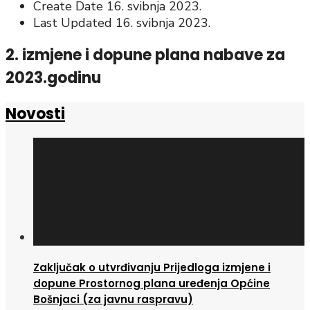
Create Date
16. svibnja 2023.
Last Updated
16. svibnja 2023.
2. izmjene i dopune plana nabave za
2023.godinu
Novosti
Zaključak o utvrđivanju Prijedloga izmjene i
dopune Prostornog plana uređenja Općine
Bošnjaci (za javnu raspravu)