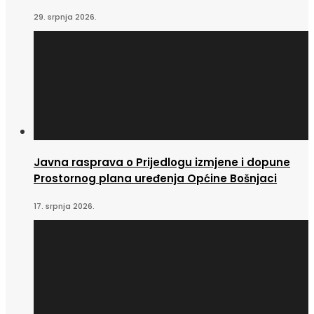
29. srpnja 2026.
Javna rasprava o Prijedlogu izmjene i dopune
Prostornog plana uređenja Općine Bošnjaci
17. srpnja 2026.