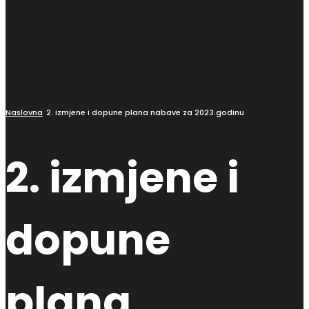
Naslovna
2. izmjene i dopune plana nabave za 2023.godinu
2. izmjene i
dopune
plana