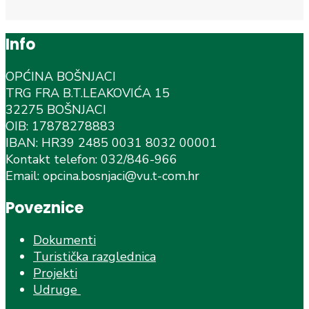
Info
OPĆINA BOŠNJACI
TRG FRA B.T.LEAKOVIĆA 15
32275 BOŠNJACI
OIB: 17878278883
IBAN: HR39 2485 0031 8032 00001
Kontakt telefon: 032/846-966
Email: opcina.bosnjaci@vu.t-com.hr
Poveznice
Dokumenti
Turistička razglednica
Projekti
Udruge