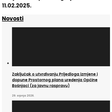
11.02.2025.
Novosti
Zaključak o utvrđivanju Prijedloga izmjene i
dopune Prostornog plana uređenja Općine
Bošnjaci (za javnu raspravu)
29. srpnja 2026.