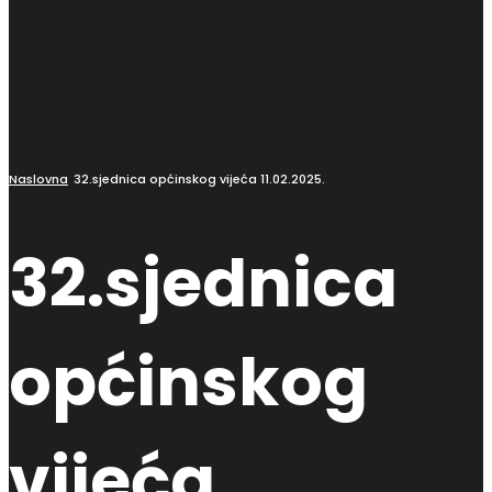
Naslovna
32.sjednica općinskog vijeća 11.02.2025.
32.sjednica
općinskog
vijeća