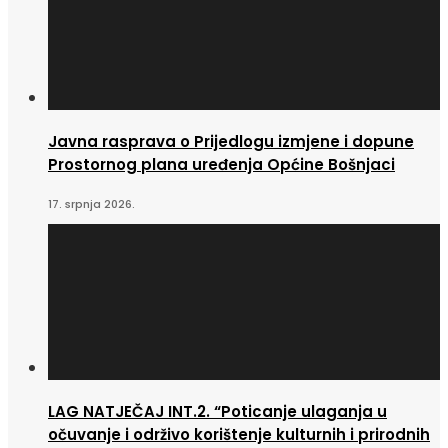
Javna rasprava o Prijedlogu izmjene i dopune
Prostornog plana uređenja Općine Bošnjaci
17. srpnja 2026.
LAG NATJEČAJ INT.2. “Poticanje ulaganja u
očuvanje i održivo korištenje kulturnih i prirodnih