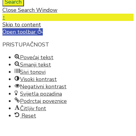
Search
Close Search Window
↑
Skip to content
Open toolbar
PRISTUPAČNOST
Povećaj tekst
Smanji tekst
Sivi tonovi
Visoki kontrast
Negativni kontrast
Svijetla pozadina
Podrctaj poveznice
Čitljiv font
Reset