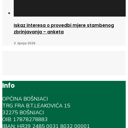
Iskaz interesa o provedbi mjere stambenog
zbrinjavanja – anketa
3. lipnja 2026.
Info
OPĆINA BOŠNJACI
TRG FRA B.T.LEAKOVIĆA 15
32275 BOŠNJACI
OIB: 17878278883
IBAN: HR39 2485 0031 8032 00001