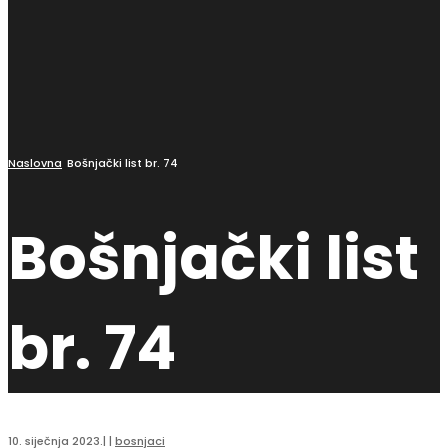
Naslovna
Bošnjački list br. 74
Bošnjački list
br. 74
10. siječnja 2023.
|
|
bosnjaci