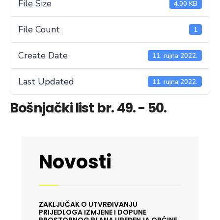
File Size
4.00 KB
File Count
1
Create Date
11. rujna 2022.
Last Updated
11. rujna 2022.
Bošnjački list br. 49. - 50.
Novosti
ZAKLJUČAK O UTVRĐIVANJU
PRIJEDLOGA IZMJENE I DOPUNE