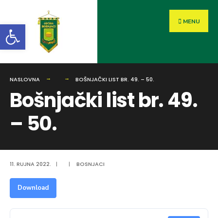
MENU
Open toolbar
NASLOVNA
BOŠNJAČKI LIST BR. 49. – 50.
Bošnjački list br. 49.
– 50.
11. RUJNA 2022.
|
|
BOSNJACI
Download