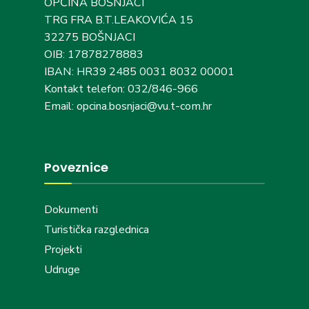
OPĆINA BOŠNJACI
TRG FRA B.T.LEAKOVIĆA 15
32275 BOŠNJACI
OIB: 17878278883
IBAN: HR39 2485 0031 8032 00001
Kontakt telefon: 032/846-966
Email: opcina.bosnjaci@vu.t-com.hr
Poveznice
Dokumenti
Turistička razglednica
Projekti
Udruge