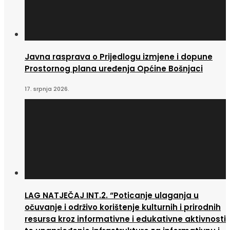
Javna rasprava o Prijedlogu izmjene i dopune
Prostornog plana uređenja Općine Bošnjaci
17. srpnja 2026.
LAG NATJEČAJ INT.2. “Poticanje ulaganja u
očuvanje i održivo korištenje kulturnih i prirodnih
resursa kroz informativne i edukativne aktivnosti