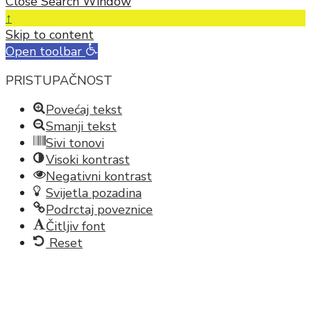
Close Search Window
↑
Skip to content
Open toolbar
PRISTUPAČNOST
Povećaj tekst
Smanji tekst
Sivi tonovi
Visoki kontrast
Negativni kontrast
Svijetla pozadina
Podrctaj poveznice
Čitljiv font
Reset