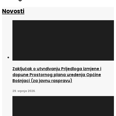
Novosti
Zaključak o utvrđivanju Prijedloga izmjene i
dopune Prostornog plana uređenja Općine
Bošnjaci (za javnu raspravu)
29. srpnja 2026.