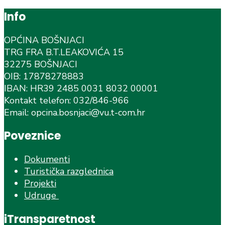
Info
OPĆINA BOŠNJACI
TRG FRA B.T.LEAKOVIĆA 15
32275 BOŠNJACI
OIB: 17878278883
IBAN: HR39 2485 0031 8032 00001
Kontakt telefon: 032/846-966
Email: opcina.bosnjaci@vu.t-com.hr
Poveznice
Dokumenti
Turistička razglednica
Projekti
Udruge
iTransparetnost