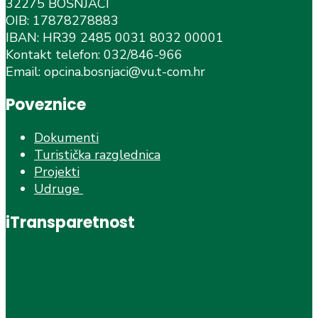
32275 BOŠNJACI
OIB: 17878278883
IBAN: HR39 2485 0031 8032 00001
Kontakt telefon: 032/846-966
Email: opcina.bosnjaci@vu.t-com.hr
Poveznice
Dokumenti
Turistička razglednica
Projekti
Udruge
iTransparetnost