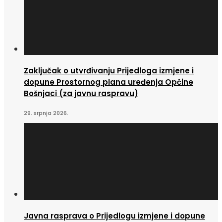
Zaključak o utvrđivanju Prijedloga izmjene i
dopune Prostornog plana uređenja Općine
Bošnjaci (za javnu raspravu)
29. srpnja 2026.
Javna rasprava o Prijedlogu izmjene i dopune