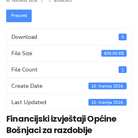
10. TRAVNJA 2024.
|
|
BOSNJACI
Preuzmi
Download
5
File Size
806.00 KB
File Count
1
Create Date
10. travnja 2024.
Last Updated
10. travnja 2024.
Financijski izvještaji Općine
Bošnjaci za razdoblje