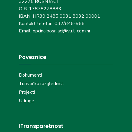
32275 BOŠNJACI
OIB: 17878278883
IBAN: HR39 2485 0031 8032 00001
Kontakt telefon: 032/846-966
Email: opcina.bosnjaci@vu.t-com.hr
Poveznice
Dokumenti
Turistička razglednica
Projekti
Udruge
iTransparetnost