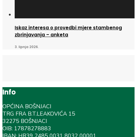
Iskaz interesa o provedbi mjere stambenog
zbrinjavanja – anketa
3. lipnja 2026.
Info
OPĆINA BOŠNJACI
TRG FRA B.T.LEAKOVIĆA 15
32275 BOŠNJACI
OIB: 17878278883
IBAN: HR39 2485 0031 8032 00001