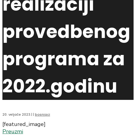
realizaciji
provedbenog
programa za
2022.godinu
20. veljače 2023.
|
|
bosnjaci
[featured_image]
Preuzmi