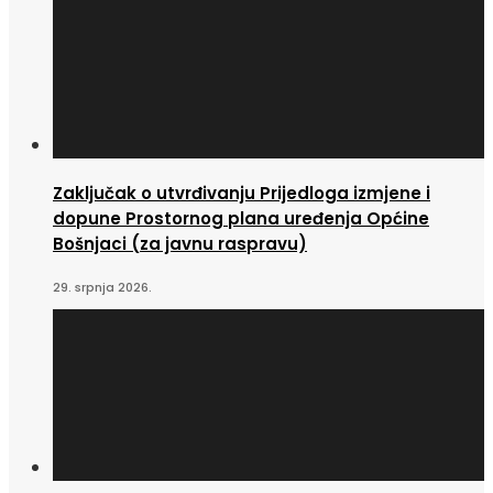
Zaključak o utvrđivanju Prijedloga izmjene i
dopune Prostornog plana uređenja Općine
Bošnjaci (za javnu raspravu)
29. srpnja 2026.