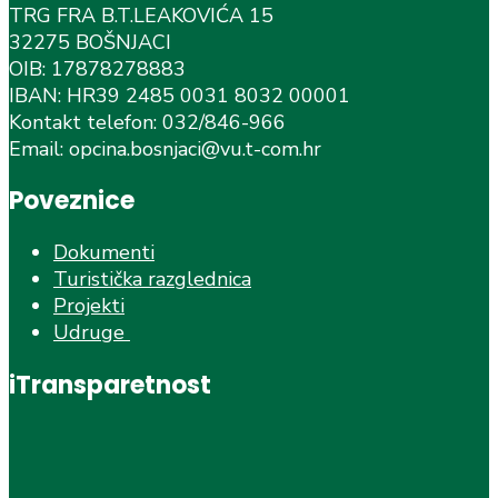
TRG FRA B.T.LEAKOVIĆA 15
32275 BOŠNJACI
OIB: 17878278883
IBAN: HR39 2485 0031 8032 00001
Kontakt telefon: 032/846-966
Email: opcina.bosnjaci@vu.t-com.hr
Poveznice
Dokumenti
Turistička razglednica
Projekti
Udruge
iTransparetnost