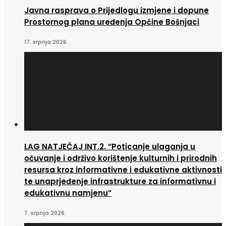
Javna rasprava o Prijedlogu izmjene i dopune
Prostornog plana uređenja Općine Bošnjaci
17. srpnja 2026.
LAG NATJEČAJ INT.2. “Poticanje ulaganja u
očuvanje i održivo korištenje kulturnih i prirodnih
resursa kroz informativne i edukativne aktivnosti
te unaprjeđenje infrastrukture za informativnu i
edukativnu namjenu”
7. srpnja 2026.