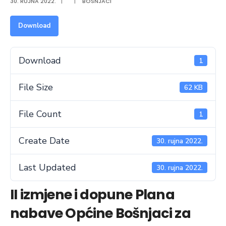
30. RUJNA 2022.
|
|
BOSNJACI
Download
Download
1
File Size
62 KB
File Count
1
Create Date
30. rujna 2022.
Last Updated
30. rujna 2022.
II izmjene i dopune Plana
nabave Općine Bošnjaci za