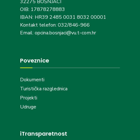
32275 BOŠNJACI
OIB: 17878278883
IBAN: HR39 2485 0031 8032 00001
Kontakt telefon: 032/846-966
Email: opcina.bosnjaci@vu.t-com.hr
Poveznice
Dokumenti
Turistička razglednica
Projekti
Udruge
iTransparetnost