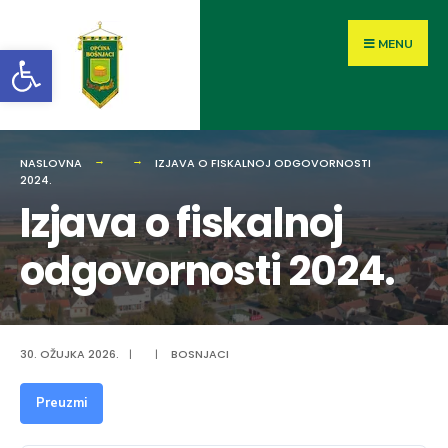
MENU
Open toolbar
NASLOVNA
IZJAVA O FISKALNOJ ODGOVORNOSTI
2024.
Izjava o fiskalnoj
odgovornosti 2024.
30. OŽUJKA 2026.
|
|
BOSNJACI
Preuzmi