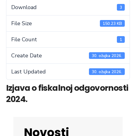
Download
3
File Size
150.23 KB
File Count
1
Create Date
30. ožujka 2026.
Last Updated
30. ožujka 2026.
Izjava o fiskalnoj odgovornosti
2024.
Novosti