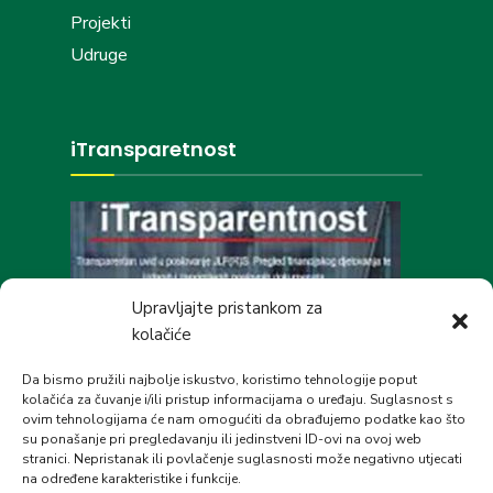
Projekti
Udruge
iTransparetnost
Upravljajte pristankom za
kolačiće
Društvene mreže
Da bismo pružili najbolje iskustvo, koristimo tehnologije poput
kolačića za čuvanje i/ili pristup informacijama o uređaju. Suglasnost s
ovim tehnologijama će nam omogućiti da obrađujemo podatke kao što
su ponašanje pri pregledavanju ili jedinstveni ID-ovi na ovoj web
stranici. Nepristanak ili povlačenje suglasnosti može negativno utjecati
na određene karakteristike i funkcije.