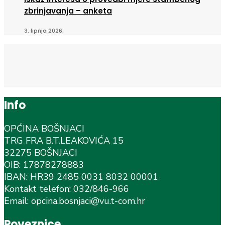
zbrinjavanja – anketa
3. lipnja 2026.
Info
OPĆINA BOŠNJACI
TRG FRA B.T.LEAKOVIĆA 15
32275 BOŠNJACI
OIB: 17878278883
IBAN: HR39 2485 0031 8032 00001
Kontakt telefon: 032/846-966
Email: opcina.bosnjaci@vu.t-com.hr
Poveznice