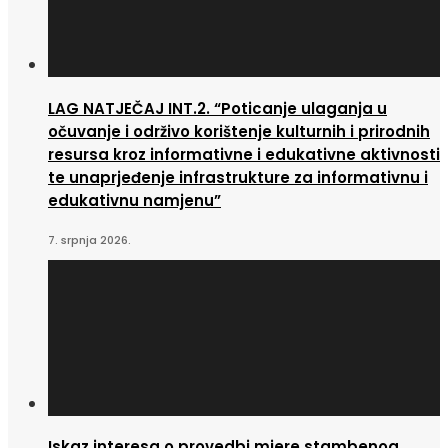
LAG NATJEČAJ INT.2. “Poticanje ulaganja u
očuvanje i održivo korištenje kulturnih i prirodnih
resursa kroz informativne i edukativne aktivnosti
te unaprjeđenje infrastrukture za informativnu i
edukativnu namjenu”
7. srpnja 2026.
Iskaz interesa o provedbi mjere stambenog