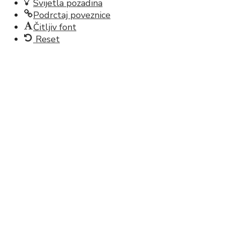
Svijetla pozadina
Podrctaj poveznice
Čitljiv font
Reset