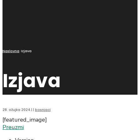
Naslovna
Izjava
Izjava
28. ožujka 2024.
|
|
bosnjaci
[featured_image]
Preuzmi