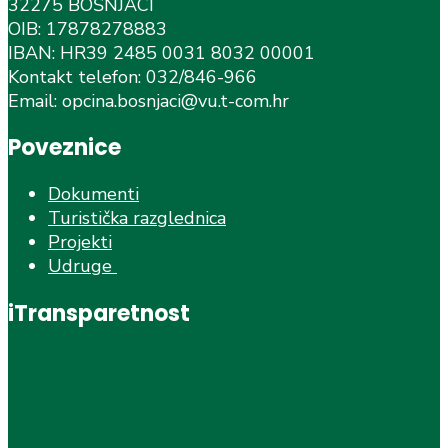
32275 BOŠNJACI
OIB: 17878278883
IBAN: HR39 2485 0031 8032 00001
Kontakt telefon: 032/846-966
Email: opcina.bosnjaci@vu.t-com.hr
Poveznice
Dokumenti
Turistička razglednica
Projekti
Udruge
iTransparetnost