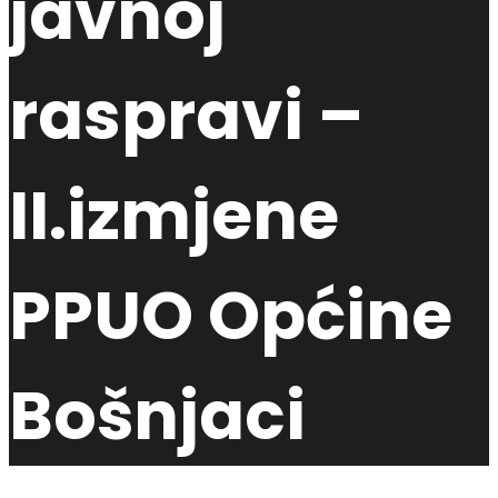
javnoj
raspravi –
II.izmjene
PPUO Općine
Bošnjaci