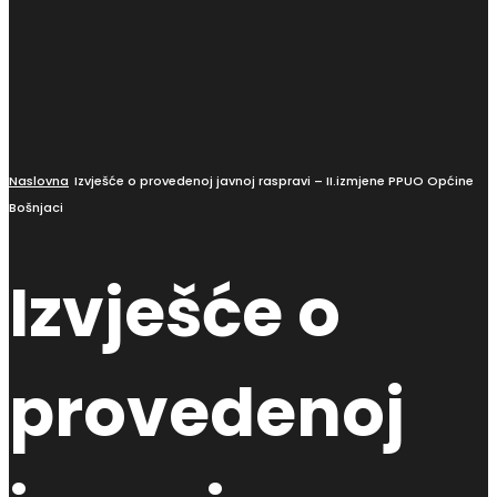
Naslovna
Izvješće o provedenoj javnoj raspravi – II.izmjene PPUO Općine
Bošnjaci
Izvješće o
provedenoj