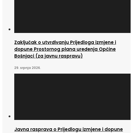
Zaključak o utvrđivanju Prijedloga izmjene i
dopune Prostornog plana uređenja Općine
Bošnjaci (za javnu raspravu)
29. srpnja 2026.
Javna rasprava o Prijedlogu izmjene i dopune