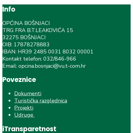
Info
OPĆINA BOŠNJACI
TRG FRA B.T.LEAKOVIĆA 15
32275 BOŠNJACI
OIB: 17878278883
IBAN: HR39 2485 0031 8032 00001
Kontakt telefon: 032/846-966
Email: opcina.bosnjaci@vu.t-com.hr
Poveznice
Dokumenti
Turistička razglednica
Projekti
Udruge
iTransparetnost