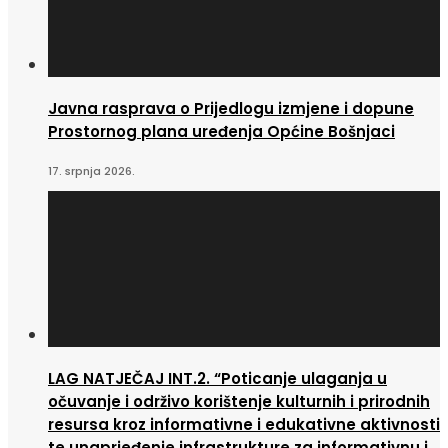
Javna rasprava o Prijedlogu izmjene i dopune
Prostornog plana uređenja Općine Bošnjaci
17. srpnja 2026.
LAG NATJEČAJ INT.2. “Poticanje ulaganja u
očuvanje i održivo korištenje kulturnih i prirodnih
resursa kroz informativne i edukativne aktivnosti
te unaprjeđenje infrastrukture za informativnu i