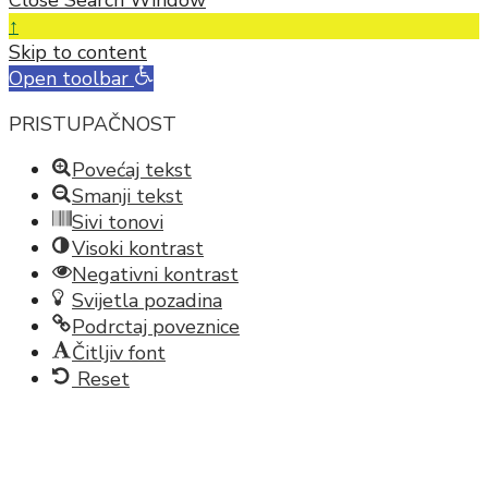
Close Search Window
↑
Skip to content
Open toolbar
PRISTUPAČNOST
Povećaj tekst
Smanji tekst
Sivi tonovi
Visoki kontrast
Negativni kontrast
Svijetla pozadina
Podrctaj poveznice
Čitljiv font
Reset