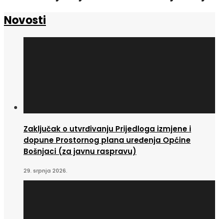
Novosti
Zaključak o utvrđivanju Prijedloga izmjene i
dopune Prostornog plana uređenja Općine
Bošnjaci (za javnu raspravu)
29. srpnja 2026.