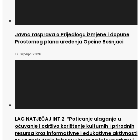
Javna rasprava o Prijedlogu izmjene i dopune
Prostornog plana uređenja Općine Bošnjaci
17. srpnja 2026.
LAG NATJEČAJ INT.2. “Poticanje ulaganja u
očuvanje i održivo korištenje kulturnih i prirodnih
resursa kroz informativne i edukativne aktivnosti