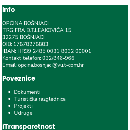
Info
OPĆINA BOŠNJACI
TRG FRA B.T.LEAKOVIĆA 15
32275 BOŠNJACI
OIB: 17878278883
IBAN: HR39 2485 0031 8032 00001
Kontakt telefon: 032/846-966
Email: opcina.bosnjaci@vu.t-com.hr
Poveznice
Dokumenti
Turistička razglednica
Projekti
Udruge
iTransparetnost