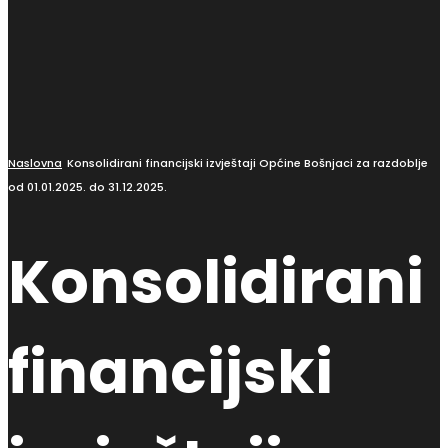
Naslovna
Konsolidirani financijski izvještaji Općine Bošnjaci za razdoblje
od 01.01.2025. do 31.12.2025.
Konsolidirani
financijski