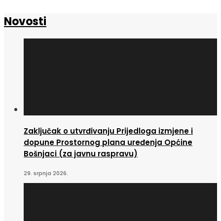
Novosti
Zaključak o utvrđivanju Prijedloga izmjene i
dopune Prostornog plana uređenja Općine
Bošnjaci (za javnu raspravu)
29. srpnja 2026.