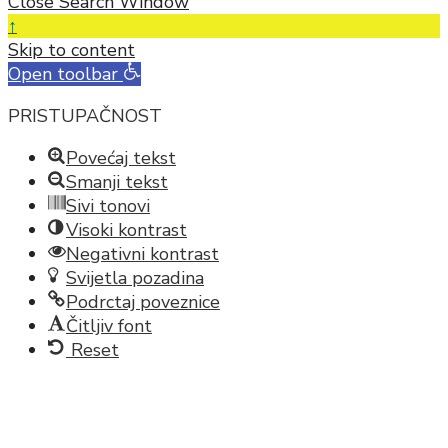
Close Search Window
↑
Skip to content
Open toolbar
PRISTUPAČNOST
Povećaj tekst
Smanji tekst
Sivi tonovi
Visoki kontrast
Negativni kontrast
Svijetla pozadina
Podrctaj poveznice
Čitljiv font
Reset