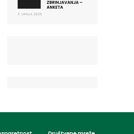
ZBRINJAVANJA –
ANKETA
3. LIPNJA 2026.
nsparetnost
Društvene mreže