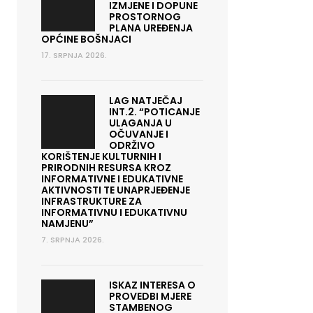
IZMJENE I DOPUNE
PROSTORNOG
PLANA UREĐENJA
OPĆINE BOŠNJACI
17. SRPNJA 2026.
LAG NATJEČAJ
INT.2. “POTICANJE
ULAGANJA U
OČUVANJE I
ODRŽIVO
KORIŠTENJE KULTURNIH I
PRIRODNIH RESURSA KROZ
INFORMATIVNE I EDUKATIVNE
AKTIVNOSTI TE UNAPRJEĐENJE
INFRASTRUKTURE ZA
INFORMATIVNU I EDUKATIVNU
NAMJENU”
7. SRPNJA 2026.
ISKAZ INTERESA O
PROVEDBI MJERE
STAMBENOG