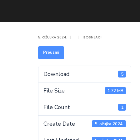
5. OŽUJKA 2024.
|
|
BOSNJACI
Preuzmi
Download
5
File Size
1.72 MB
File Count
1
Create Date
5. ožujka 2024.