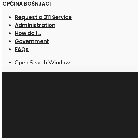
OPĆINA BOŠNJACI
Request a 311 Service
Administration
How do I…
Government
FAQs
Open Search Window