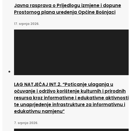
Javna rasprava o Prijedlogu izmjene i dopune
Prostornog plana uređenja Općine Bošnjaci
17. srpnja 2026.
LAG NATJEČAJ INT.2. “Poticanje ulaganja u
očuvanje i održivo korištenje kulturnih i prirodnih
resursa kroz informativne i edukativne aktivnosti
te unaprjeđenje infrastrukture za informativnu i
edukativnu namjenu”
7. srpnja 2026.