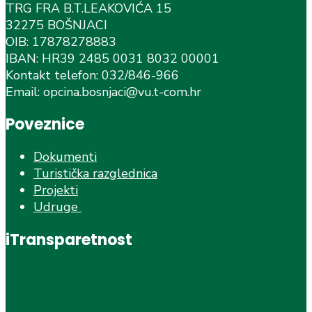
TRG FRA B.T.LEAKOVIĆA 15
32275 BOŠNJACI
OIB: 17878278883
IBAN: HR39 2485 0031 8032 00001
Kontakt telefon: 032/846-966
Email: opcina.bosnjaci@vu.t-com.hr
Poveznice
Dokumenti
Turistička razglednica
Projekti
Udruge
iTransparetnost