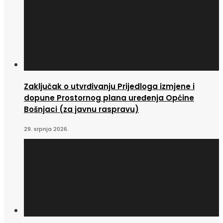
Zaključak o utvrđivanju Prijedloga izmjene i
dopune Prostornog plana uređenja Općine
Bošnjaci (za javnu raspravu)
29. srpnja 2026.