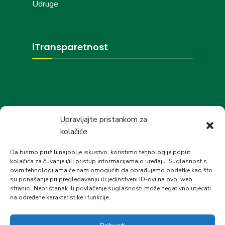
Udruge
iTransparetnost
Društvene mreže
Upravljajte pristankom za
kolačiće
Da bismo pružili najbolje iskustvo, koristimo tehnologije poput
kolačića za čuvanje i/ili pristup informacijama o uređaju. Suglasnost s
ovim tehnologijama će nam omogućiti da obrađujemo podatke kao što
su ponašanje pri pregledavanju ili jedinstveni ID-ovi na ovoj web
stranici. Nepristanak ili povlačenje suglasnosti može negativno utjecati
na određene karakteristike i funkcije.
UVJETI KORIŠTENJA
KONTAKT