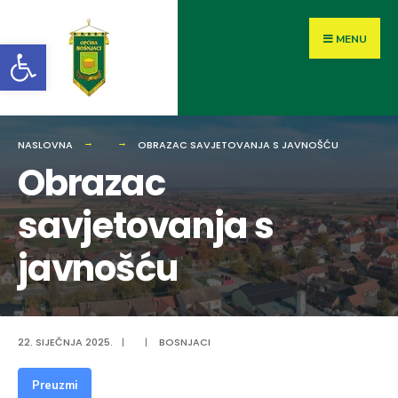
MENU
Open toolbar
NASLOVNA
OBRAZAC SAVJETOVANJA S JAVNOŠĆU
Obrazac
savjetovanja s
javnošću
22. SIJEČNJA 2025.
|
|
BOSNJACI
Preuzmi