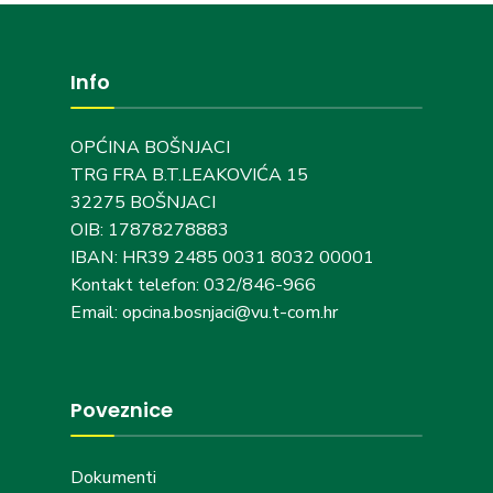
Info
OPĆINA BOŠNJACI
TRG FRA B.T.LEAKOVIĆA 15
32275 BOŠNJACI
OIB: 17878278883
IBAN: HR39 2485 0031 8032 00001
Kontakt telefon: 032/846-966
Email: opcina.bosnjaci@vu.t-com.hr
Poveznice
Dokumenti