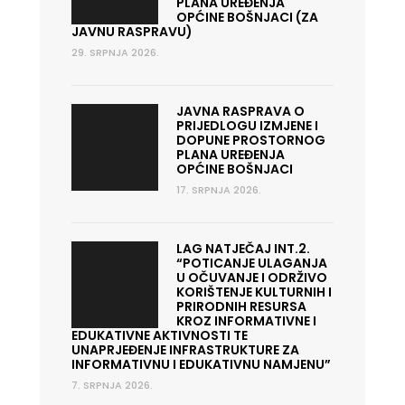
PLANA UREĐENJA
OPĆINE BOŠNJACI (ZA
JAVNU RASPRAVU)
29. SRPNJA 2026.
JAVNA RASPRAVA O
PRIJEDLOGU IZMJENE I
DOPUNE PROSTORNOG
PLANA UREĐENJA
OPĆINE BOŠNJACI
17. SRPNJA 2026.
LAG NATJEČAJ INT.2.
“POTICANJE ULAGANJA
U OČUVANJE I ODRŽIVO
KORIŠTENJE KULTURNIH I
PRIRODNIH RESURSA
KROZ INFORMATIVNE I
EDUKATIVNE AKTIVNOSTI TE
UNAPRJEĐENJE INFRASTRUKTURE ZA
INFORMATIVNU I EDUKATIVNU NAMJENU”
7. SRPNJA 2026.