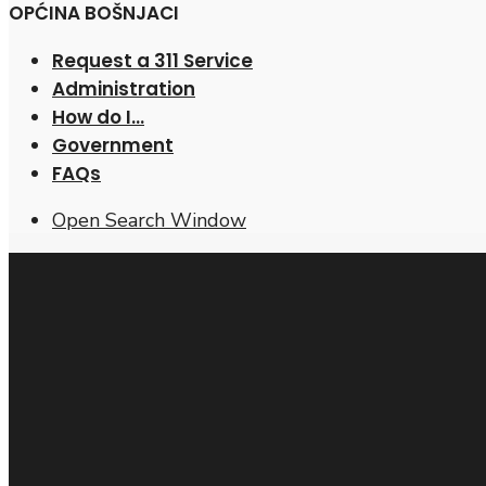
OPĆINA BOŠNJACI
Request a 311 Service
Administration
How do I…
Government
FAQs
Open Search Window