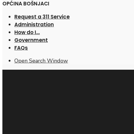
OPĆINA BOŠNJACI
Request a 311 Service
Administration
How do I…
Government
FAQs
Open Search Window