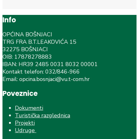
Info
OPĆINA BOŠNJACI
TRG FRA B.T.LEAKOVIĆA 15
32275 BOŠNJACI
OIB: 17878278883
IBAN: HR39 2485 0031 8032 00001
Kontakt telefon: 032/846-966
Email: opcina.bosnjaci@vu.t-com.hr
Poveznice
Dokumenti
Turistička razglednica
Projekti
Udruge