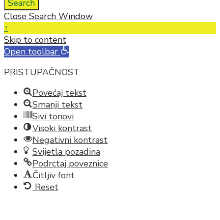
Search
Close Search Window
↑
Skip to content
Open toolbar
PRISTUPAČNOST
Povećaj tekst
Smanji tekst
Sivi tonovi
Visoki kontrast
Negativni kontrast
Svijetla pozadina
Podrctaj poveznice
Čitljiv font
Reset