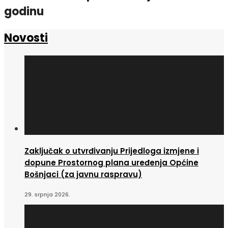
godinu
Novosti
Zaključak o utvrđivanju Prijedloga izmjene i
dopune Prostornog plana uređenja Općine
Bošnjaci (za javnu raspravu)
29. srpnja 2026.