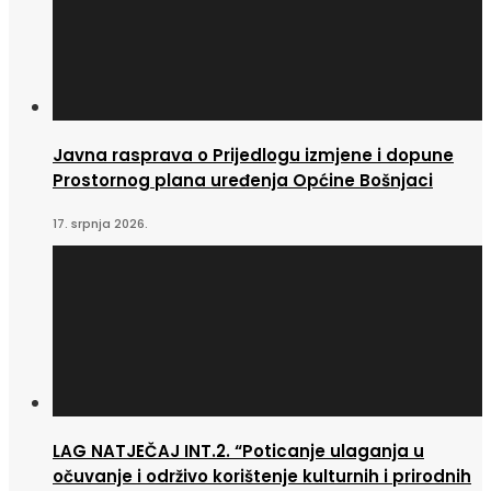
Javna rasprava o Prijedlogu izmjene i dopune
Prostornog plana uređenja Općine Bošnjaci
17. srpnja 2026.
LAG NATJEČAJ INT.2. “Poticanje ulaganja u
očuvanje i održivo korištenje kulturnih i prirodnih