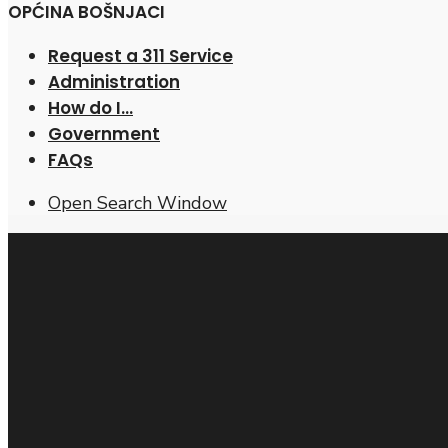
OPĆINA BOŠNJACI
Request a 311 Service
Administration
How do I…
Government
FAQs
Open Search Window