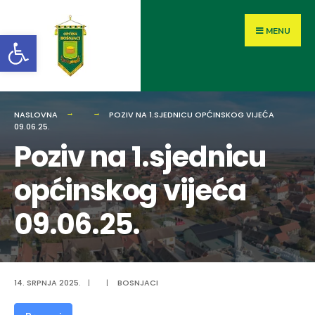
MENU
Open toolbar
NASLOVNA
POZIV NA 1.SJEDNICU OPĆINSKOG VIJEĆA
09.06.25.
Poziv na 1.sjednicu
općinskog vijeća
09.06.25.
14. SRPNJA 2025.
|
|
BOSNJACI