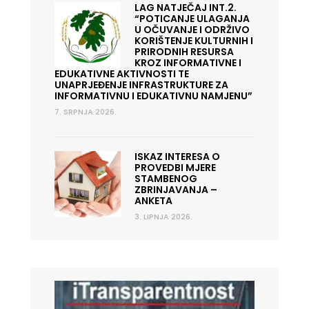
LAG NATJEČAJ INT.2.
“POTICANJE ULAGANJA
U OČUVANJE I ODRŽIVO
KORIŠTENJE KULTURNIH I
PRIRODNIH RESURSA
KROZ INFORMATIVNE I
EDUKATIVNE AKTIVNOSTI TE
UNAPRJEĐENJE INFRASTRUKTURE ZA
INFORMATIVNU I EDUKATIVNU NAMJENU”
7. SRPNJA 2026.
ISKAZ INTERESA O
PROVEDBI MJERE
STAMBENOG
ZBRINJAVANJA –
ANKETA
3. LIPNJA 2026.