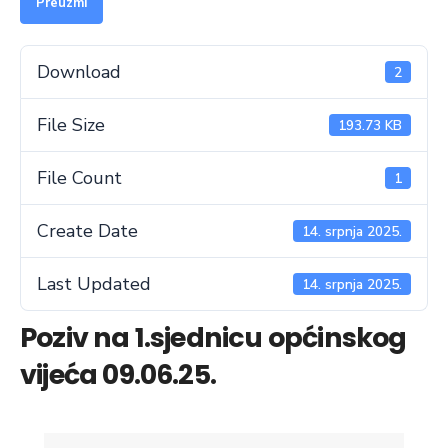
Preuzmi
Download
2
File Size
193.73 KB
File Count
1
Create Date
14. srpnja 2025.
Last Updated
14. srpnja 2025.
Poziv na 1.sjednicu općinskog
vijeća 09.06.25.