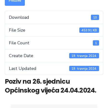
Preuzmi
Download
10
File Size
453.91 KB
File Count
1
Create Date
19. travnja 2024.
Last Updated
19. travnja 2024.
Poziv na 26. sjednicu
Općinskog vijeća 24.04.2024.