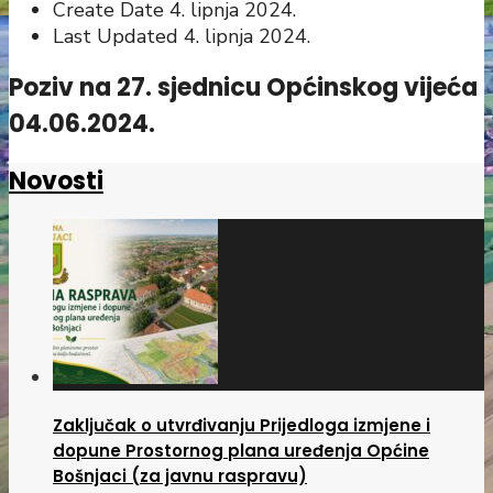
Create Date
4. lipnja 2024.
Last Updated
4. lipnja 2024.
Poziv na 27. sjednicu Općinskog vijeća
04.06.2024.
Novosti
Zaključak o utvrđivanju Prijedloga izmjene i
dopune Prostornog plana uređenja Općine
Bošnjaci (za javnu raspravu)