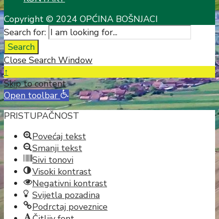
Copyright © 2024 OPĆINA BOŠNJACI
Search for:
Search
Close Search Window
↑
Skip to content
Open toolbar
PRISTUPAČNOST
Povećaj tekst
Smanji tekst
Sivi tonovi
Visoki kontrast
Negativni kontrast
Svijetla pozadina
Podrctaj poveznice
Čitljiv font