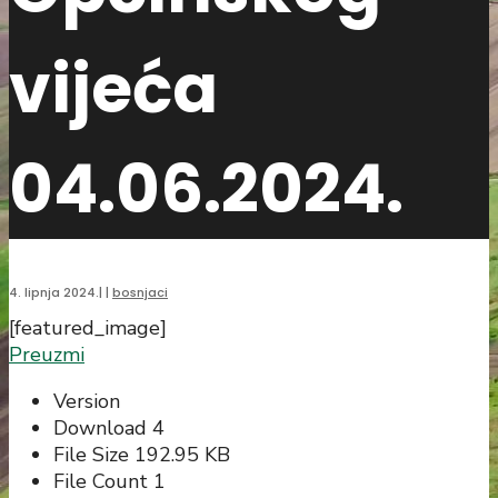
vijeća
04.06.2024.
4. lipnja 2024.
|
|
bosnjaci
[featured_image]
Preuzmi
Version
Download
4
File Size
192.95 KB
File Count
1