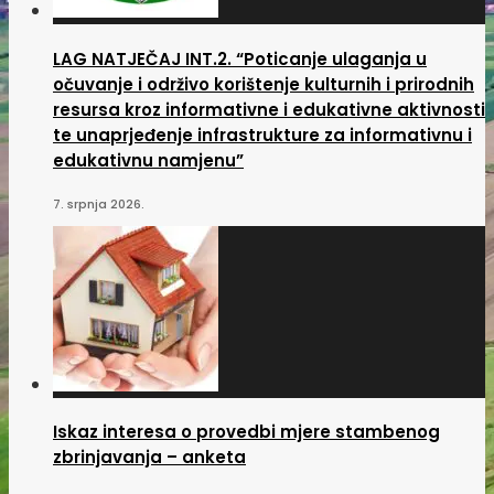
LAG NATJEČAJ INT.2. “Poticanje ulaganja u
očuvanje i održivo korištenje kulturnih i prirodnih
resursa kroz informativne i edukativne aktivnosti
te unaprjeđenje infrastrukture za informativnu i
edukativnu namjenu”
7. srpnja 2026.
Iskaz interesa o provedbi mjere stambenog
zbrinjavanja – anketa