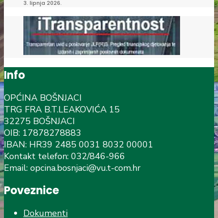
3. lipnja 2026.
Info
OPĆINA BOŠNJACI
TRG FRA B.T.LEAKOVIĆA 15
32275 BOŠNJACI
OIB: 17878278883
IBAN: HR39 2485 0031 8032 00001
Kontakt telefon: 032/846-966
Email: opcina.bosnjaci@vu.t-com.hr
Poveznice
Dokumenti