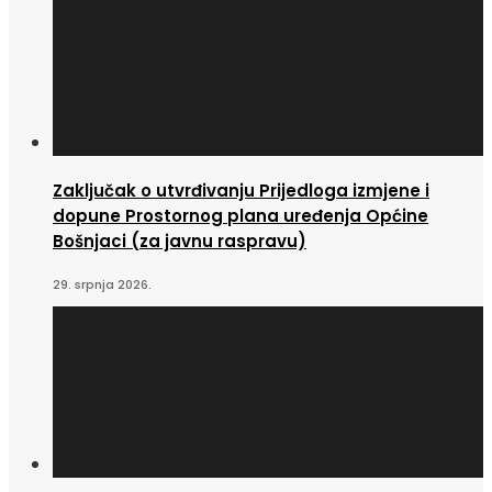
Zaključak o utvrđivanju Prijedloga izmjene i
dopune Prostornog plana uređenja Općine
Bošnjaci (za javnu raspravu)
29. srpnja 2026.