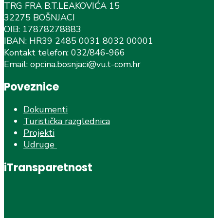
TRG FRA B.T.LEAKOVIĆA 15
32275 BOŠNJACI
OIB: 17878278883
IBAN: HR39 2485 0031 8032 00001
Kontakt telefon: 032/846-966
Email: opcina.bosnjaci@vu.t-com.hr
Poveznice
Dokumenti
Turistička razglednica
Projekti
Udruge
iTransparetnost