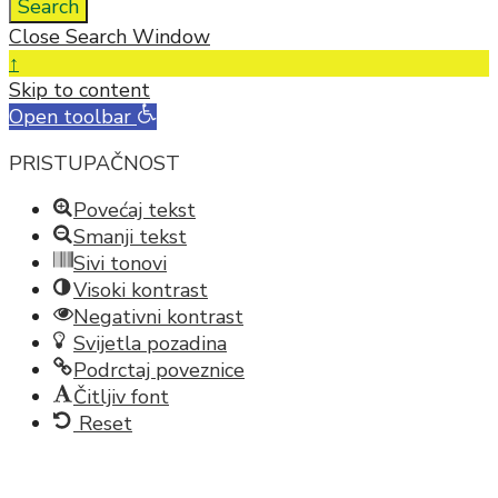
Search
Close Search Window
↑
Skip to content
Open toolbar
PRISTUPAČNOST
Povećaj tekst
Smanji tekst
Sivi tonovi
Visoki kontrast
Negativni kontrast
Svijetla pozadina
Podrctaj poveznice
Čitljiv font
Reset