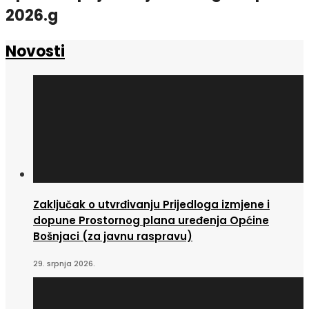
2026.g
Novosti
Zaključak o utvrđivanju Prijedloga izmjene i
dopune Prostornog plana uređenja Općine
Bošnjaci (za javnu raspravu)
29. srpnja 2026.