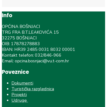
Info
OPĆINA BOŠNJACI
TRG FRA B.T.LEAKOVIĆA 15
32275 BOŠNJACI
OIB: 17878278883
IBAN: HR39 2485 0031 8032 00001
Kontakt telefon: 032/846-966
Email: opcina.bosnjaci@vu.t-com.hr
Poveznice
Dokumenti
Turistička razglednica
Projekti
Udruge