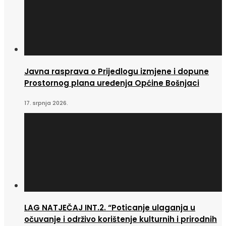
Javna rasprava o Prijedlogu izmjene i dopune
Prostornog plana uređenja Općine Bošnjaci
17. srpnja 2026.
LAG NATJEČAJ INT.2. “Poticanje ulaganja u
očuvanje i održivo korištenje kulturnih i prirodnih