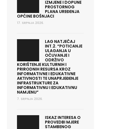
IZMJENE I DOPUNE
PROSTORNOG
PLANA UREĐENJA
OPĆINE BOŠNJACI
17. SRPNJA 2026.
LAG NATJEČAJ
INT.2. “POTICANJE
ULAGANJA U
OČUVANJE I
ODRŽIVO
KORIŠTENJE KULTURNIH I
PRIRODNIH RESURSA KROZ
INFORMATIVNE I EDUKATIVNE
AKTIVNOSTI TE UNAPRJEĐENJE
INFRASTRUKTURE ZA
INFORMATIVNU I EDUKATIVNU
NAMJENU”
7. SRPNJA 2026.
ISKAZ INTERESA O
PROVEDBI MJERE
STAMBENOG