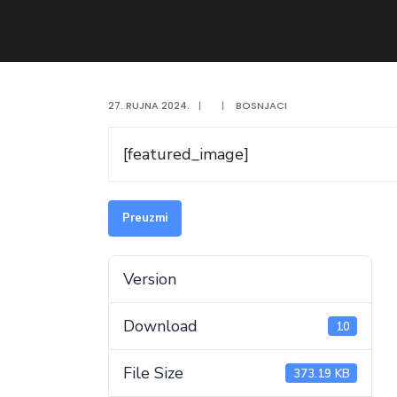
27. RUJNA 2024.
|
|
BOSNJACI
[featured_image]
Preuzmi
Version
Download
10
File Size
373.19 KB