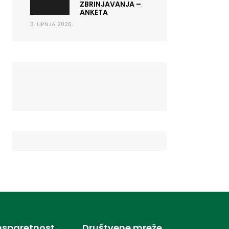
ZBRINJAVANJA –
ANKETA
3. LIPNJA 2026.
nsparetnost
Društvene mreže