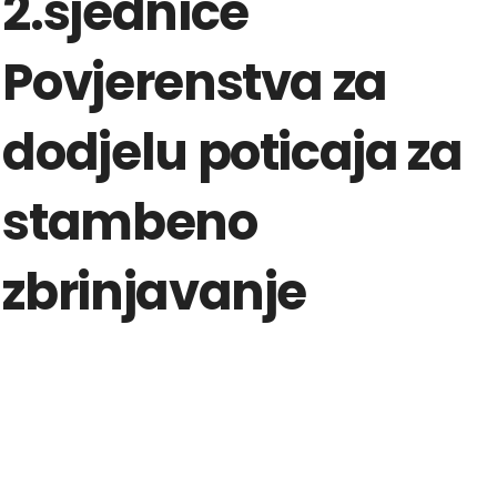
2.sjednice
Povjerenstva za
dodjelu poticaja za
stambeno
zbrinjavanje