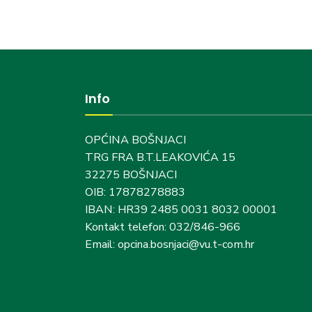
Info
OPĆINA BOŠNJACI
TRG FRA B.T.LEAKOVIĆA 15
32275 BOŠNJACI
OIB: 17878278883
IBAN: HR39 2485 0031 8032 00001
Kontakt telefon: 032/846-966
Email: opcina.bosnjaci@vu.t-com.hr