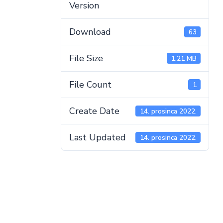
Version
Download
63
File Size
1.21 MB
File Count
1
Create Date
14. prosinca 2022.
Last Updated
14. prosinca 2022.