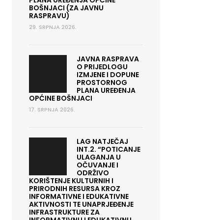
PLANA UREĐENJA OPĆINE
BOŠNJACI (ZA JAVNU
RASPRAVU)
29. SRPNJA 2026.
JAVNA RASPRAVA
O PRIJEDLOGU
IZMJENE I DOPUNE
PROSTORNOG
PLANA UREĐENJA
OPĆINE BOŠNJACI
17. SRPNJA 2026.
LAG NATJEČAJ
INT.2. “POTICANJE
ULAGANJA U
OČUVANJE I
ODRŽIVO
KORIŠTENJE KULTURNIH I
PRIRODNIH RESURSA KROZ
INFORMATIVNE I EDUKATIVNE
AKTIVNOSTI TE UNAPRJEĐENJE
INFRASTRUKTURE ZA