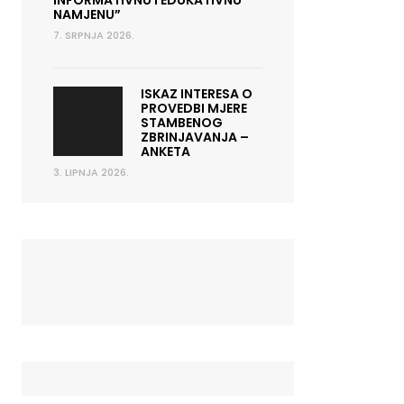
INFORMATIVNU I EDUKATIVNU
NAMJENU”
7. SRPNJA 2026.
ISKAZ INTERESA O
PROVEDBI MJERE
STAMBENOG
ZBRINJAVANJA –
ANKETA
3. LIPNJA 2026.