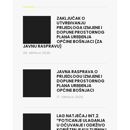
ZAKLJUČAK O
UTVRĐIVANJU
PRIJEDLOGA IZMJENE I
DOPUNE PROSTORNOG
PLANA UREĐENJA
OPĆINE BOŠNJACI (ZA
JAVNU RASPRAVU)
29. SRPNJA 2026.
JAVNA RASPRAVA O
PRIJEDLOGU IZMJENE I
DOPUNE PROSTORNOG
PLANA UREĐENJA
OPĆINE BOŠNJACI
17. SRPNJA 2026.
LAG NATJEČAJ INT.2.
“POTICANJE ULAGANJA
U OČUVANJE I ODRŽIVO
KORIŠTENJE KULTURNIH I