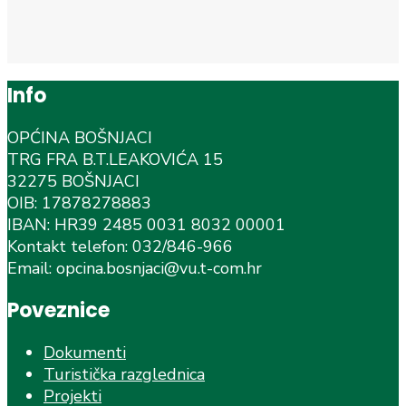
Info
OPĆINA BOŠNJACI
TRG FRA B.T.LEAKOVIĆA 15
32275 BOŠNJACI
OIB: 17878278883
IBAN: HR39 2485 0031 8032 00001
Kontakt telefon: 032/846-966
Email: opcina.bosnjaci@vu.t-com.hr
Poveznice
Dokumenti
Turistička razglednica
Projekti