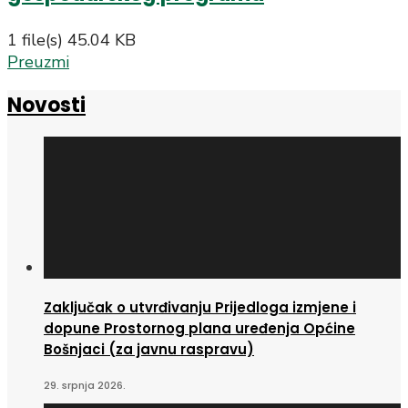
1 file(s)
45.04 KB
Preuzmi
Novosti
Zaključak o utvrđivanju Prijedloga izmjene i
dopune Prostornog plana uređenja Općine
Bošnjaci (za javnu raspravu)
29. srpnja 2026.