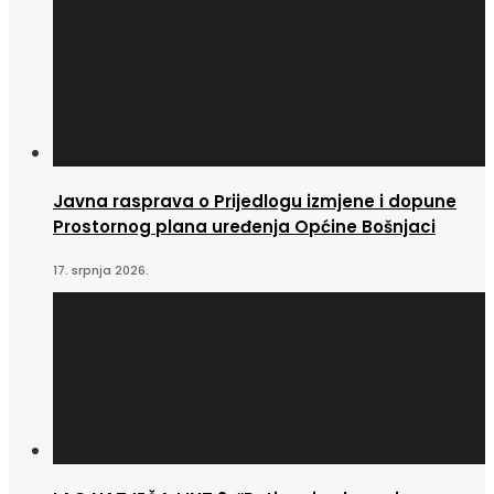
Javna rasprava o Prijedlogu izmjene i dopune
Prostornog plana uređenja Općine Bošnjaci
17. srpnja 2026.