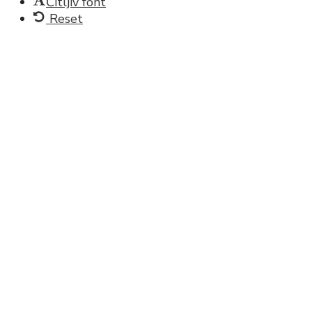
Čitljiv font
Reset