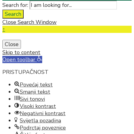
Search for:
Search
Close Search Window
↑
Close
Skip to content
Open toolbar
PRISTUPAČNOST
Povećaj tekst
Smanji tekst
Sivi tonovi
Visoki kontrast
Negativni kontrast
Svijetla pozadina
Podrctaj poveznice